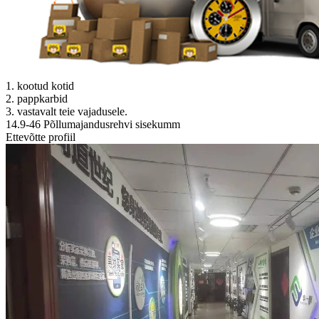
1. kootud kotid
2. pappkarbid
3. vastavalt teie vajadusele.
14.9-46 Põllumajandusrehvi sisekumm
Ettevõtte profiil