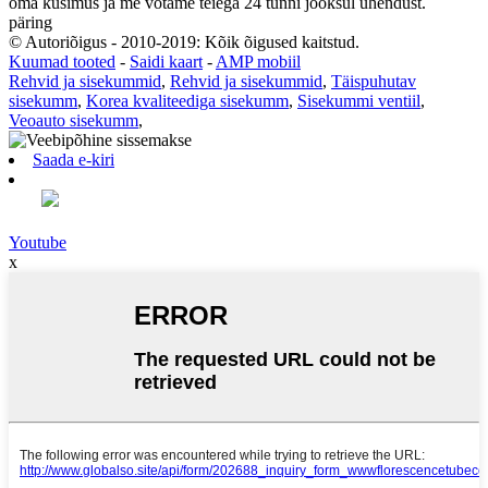
oma küsimus ja me võtame teiega 24 tunni jooksul ühendust.
päring
© Autoriõigus - 2010-2019: Kõik õigused kaitstud.
Kuumad tooted
-
Saidi kaart
-
AMP mobiil
Rehvid ja sisekummid
,
Rehvid ja sisekummid
,
Täispuhutav
sisekumm
,
Korea kvaliteediga sisekumm
,
Sisekummi ventiil
,
Veoauto sisekumm
,
Saada e-kiri
Youtube
x