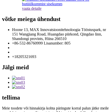
vaata detaile
võtke meiega ühendust
Hoone 13, MAX Innovatsioonitehnoloogia Tööstuspark, nr
151 Wangjiang Road, Huangdao piirkond, Qingdao linn,
Shandongi provints, Hiina 266510
+86-532-86760999 Lisanumber: 805
info@florescence.cc
info85@florescence.cc
+18205321693
Jälgi meid
tellima
Meie toodete või hinnakirja kohta päringute korral palun jätke meile