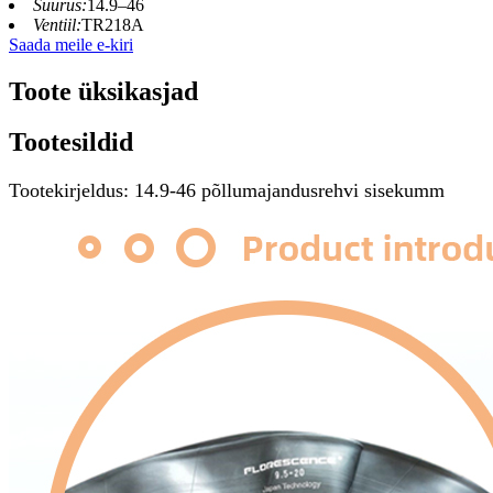
Suurus:
14.9–46
Ventiil:
TR218A
Saada meile e-kiri
Toote üksikasjad
Tootesildid
Tootekirjeldus: 14.9-46 põllumajandusrehvi sisekumm