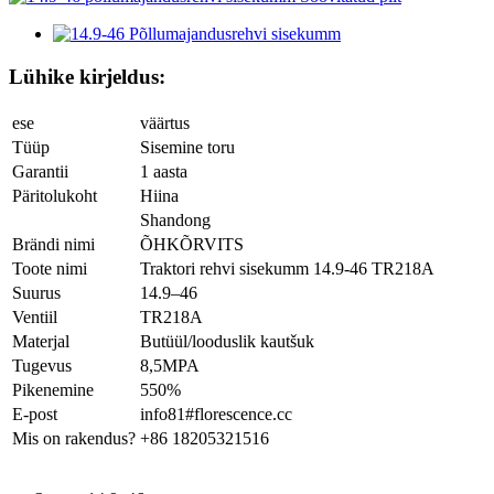
Lühike kirjeldus:
ese
väärtus
Tüüp
Sisemine toru
Garantii
1 aasta
Päritolukoht
Hiina
Shandong
Brändi nimi
ÕHKÕRVITS
Toote nimi
Traktori rehvi sisekumm 14.9-46 TR218A
Suurus
14.9–46
Ventiil
TR218A
Materjal
Butüül/looduslik kautšuk
Tugevus
8,5MPA
Pikenemine
550%
E-post
info81#florescence.cc
Mis on rakendus?
+86 18205321516