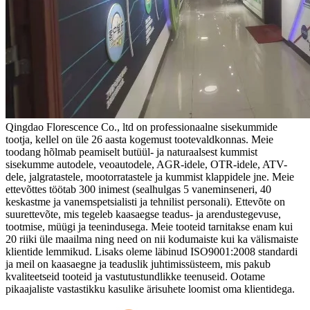
Qingdao Florescence Co., ltd on professionaalne sisekummide
tootja, kellel on üle 26 aasta kogemust tootevaldkonnas. Meie
toodang hõlmab peamiselt butüül- ja naturaalsest kummist
sisekumme autodele, veoautodele, AGR-idele, OTR-idele, ATV-
dele, jalgratastele, mootorratastele ja kummist klappidele jne. Meie
ettevõttes töötab 300 inimest (sealhulgas 5 vaneminseneri, 40
keskastme ja vanemspetsialisti ja tehnilist personali). Ettevõte on
suurettevõte, mis tegeleb kaasaegse teadus- ja arendustegevuse,
tootmise, müügi ja teenindusega. Meie tooteid tarnitakse enam kui
20 riiki üle maailma ning need on nii kodumaiste kui ka välismaiste
klientide lemmikud. Lisaks oleme läbinud ISO9001:2008 standardi
ja meil on kaasaegne ja teaduslik juhtimissüsteem, mis pakub
kvaliteetseid tooteid ja vastutustundlikke teenuseid. Ootame
pikaajaliste vastastikku kasulike ärisuhete loomist oma klientidega.