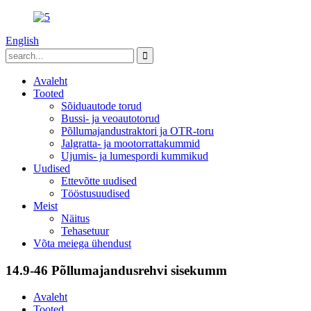
English
Avaleht
Tooted
Sõiduautode torud
Bussi- ja veoautotorud
Põllumajandustraktori ja OTR-toru
Jalgratta- ja mootorrattakummid
Ujumis- ja lumespordi kummikud
Uudised
Ettevõtte uudised
Tööstusuudised
Meist
Näitus
Tehasetuur
Võta meiega ühendust
14.9-46 Põllumajandusrehvi sisekumm
Avaleht
Tooted