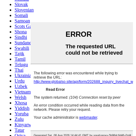
Slovak
Slovenian
Somali
Samoan
Scots Gaelic
Shona
Sindhi
Sundanese
Swahili
Tajik
Tamil
Telugu
Thai
Ukrainian
Urdu
Uzbek
Vietnamese
Welsh
Xhosa
Yiddish
Yoruba
Zulu
Kinyarwanda
Tatar
Oriya