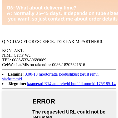
QINGDAO FLORESCENCE, TEIE PARIM PARTNER!!!
KONTAKT:
NIMI: Cathy Wu
TEL: 0086-532-80689089
Cel/Wechat/Mis on rakendus: 0086-18205321516
Eelmine:
3.00-18 mootorratta looduslikust torust rehvi
sisekummid
Järgmine:
kaamerad R14 autorehvid butüülkummid 175/185-14