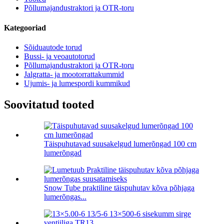
Põllumajandustraktori ja OTR-toru
Kategooriad
Sõiduautode torud
Bussi- ja veoautotorud
Põllumajandustraktori ja OTR-toru
Jalgratta- ja mootorrattakummid
Ujumis- ja lumespordi kummikud
Soovitatud tooted
Täispuhutavad suusakelgud lumerõngad 100 cm
lumerõngad
Snow Tube praktiline täispuhutav kõva põhjaga
lumerõngas...