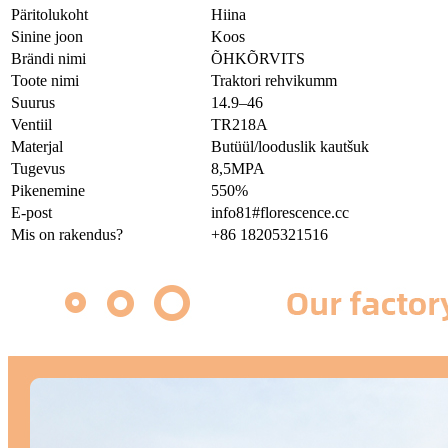
Päritolukoht
Hiina
Sinine joon
Koos
Brändi nimi
ÕHKÕRVITS
Toote nimi
Traktori rehvikumm
Suurus
14.9–46
Ventiil
TR218A
Materjal
Butüül/looduslik kautšuk
Tugevus
8,5MPA
Pikenemine
550%
E-post
info81#florescence.cc
Mis on rakendus?
+86 18205321516