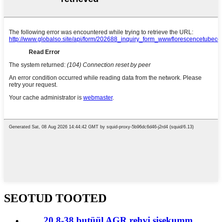
SEOTUD TOOTED
20.8-38 butüül AGR rehvi sisekumm