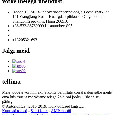
võtke meiega ühendust
Hoone 13, MAX Innovatsioonitehnoloogia Tööstuspark, nr
151 Wangjiang Road, Huangdao piirkond, Qingdao linn,
Shandongi provints, Hiina 266510
+86-532-86760999 Lisanumber: 805
info@florescence.cc
info85@florescence.cc
+18205321693
Jälgi meid
tellima
Meie toodete või hinnakirja kohta päringute korral palun jätke meile
oma küsimus ja me võtame teiega 24 tunni jooksul ühendust.
päring
© Autoriõigus - 2010-2019: Kõik õigused kaitstud.
Kuumad tooted
-
Saidi kaart
-
AMP mobiil