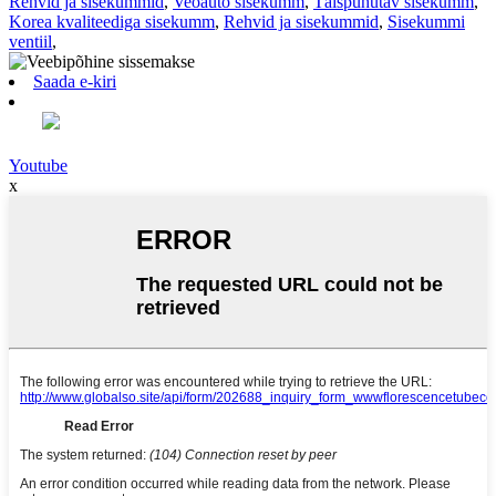
Rehvid ja sisekummid
,
Veoauto sisekumm
,
Täispuhutav sisekumm
,
Korea kvaliteediga sisekumm
,
Rehvid ja sisekummid
,
Sisekummi
ventiil
,
Saada e-kiri
Youtube
x