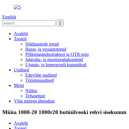
English
Avaleht
Tooted
Sõiduautode torud
Bussi- ja veoautotorud
Põllumajandustraktori ja OTR-toru
Jalgratta- ja mootorrattakummid
Ujumis- ja lumespordi kummikud
Uudised
Ettevõtte uudised
Tööstusuudised
Meist
Näitus
Tehasetuur
Võta meiega ühendust
Müüa 1000-20 1000r20 butüülveoki rehvi sisekumm
Avaleht
Tooted