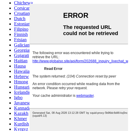
Chichewa
Corsican
Croatian
Dutch
Estonian
Filipino
Finnish
Frisian
Galician
Georgian
Gujarati
Haitian
Hausa
Hawaiian
Hebrew
Hmong
Hungarian
Icelandic
Igbo
Javanese
Kannada
Kazakh
Khmer
Kurdish
Kyrgyz