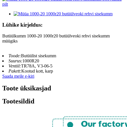
Lühike kirjeldus:
Butüülkumm 1000-20 1000r20 butüülveoki rehvi sisekumm
müügiks
Toode:
Butüülist sisekumm
Suurus:
1000R20
Ventiil:
TR78A, V3-06-5
Pakett:
Kootud kott, karp
Saada meile e-kiri
Toote üksikasjad
Tootesildid