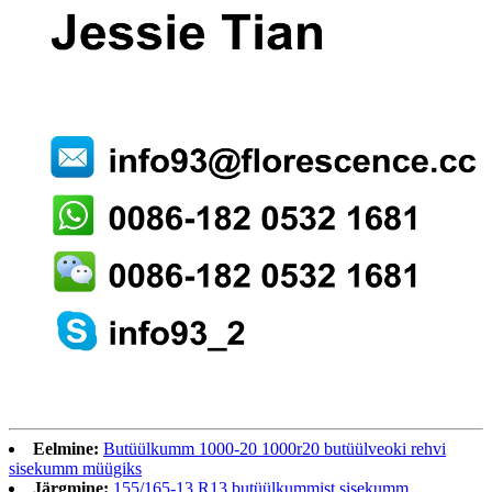
Eelmine:
Butüülkumm 1000-20 1000r20 butüülveoki rehvi
sisekumm müügiks
Järgmine:
155/165-13 R13 butüülkummist sisekumm