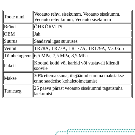
Veoauto rehvi sisekumm, Veoauto sisekumm,
Toote nimi
Veoauto rehvikumm, Veoauto sisekumm
Bränd
ÕHKÕRVITS
OEM
Jah
Suurus
Saadaval igas suuruses
Ventiil
TR78A, TR77A, TR177A, TR179A, V3-06-5
Tõmbetugevus
6,5 MPa, 7,5 MPa, 8,5 MPa
Kootud kotid või karbid või vastavalt kliendi
Pakett
soovile
30% ettemaksuna, ülejäänud summa makstakse
Makse
enne saadetise kohaletoimetamist
25 päeva pärast veoauto sisekummi tagatisraha
Tarneaeg
laekumist