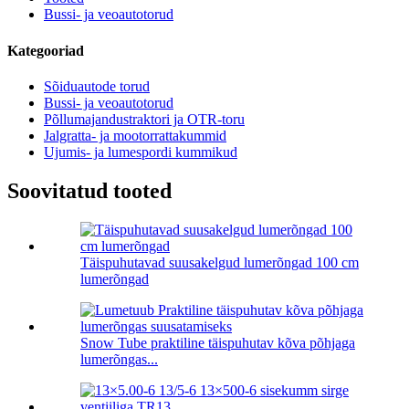
Bussi- ja veoautotorud
Kategooriad
Sõiduautode torud
Bussi- ja veoautotorud
Põllumajandustraktori ja OTR-toru
Jalgratta- ja mootorrattakummid
Ujumis- ja lumespordi kummikud
Soovitatud tooted
Täispuhutavad suusakelgud lumerõngad 100 cm
lumerõngad
Snow Tube praktiline täispuhutav kõva põhjaga
lumerõngas...